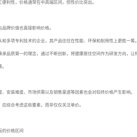
工便利性，价格通常在中高端区间，但性价比突出。
与品牌价值也直接影响价格。
队和多项专利技术的企业，其产品往往在性能、环保和耐用性上更胜一筹
秉承品质第一的理念，通过不断创新，将健康居住空间作为研发方向，让
著。
度、安装难度、市场供需以及销售渠道等因素也会对较终价格产生影响。
，应综合考虑这些要素，而非仅仅关注单价。
板的价格区间