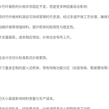
水竹纤维柜的价格并非固定不变，而是受多种因素综合影响：
质的竹纤维材料源自可持续管理的竹资源，经过多道环保工艺处理，确保
加碳纤维等增强材料，提升柜体的耐用性与稳定性。
术含量越高，成本相应增加，价格也会有所上升。
化设计往往比标准款式价格更高。
尺寸量身定制的嵌入式柜体、带有特殊功能分区（如首饰格、鞋架模块等
的大小直接影响材料用量与生产成本。
等由于用料多、结构要求高，价格通常高于小型鞋柜或卫浴柜。