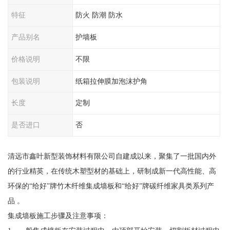
特征
防火 防潮 防水
产品别名
护墙板
价格说明
不限
包装说明
纸箱拉伸膜加泡沫护角
长度
定制
是否进口
否
清远市鑫叶新型装饰材料有限公司自建成以来，聚集了一批国内外
的行业精英，在传统木塑型材的基础上，研制成新一代高性能、高
环保的“给好”牌竹木纤维集成墙板和“给好”牌碳纤维家具类系列产
品 。
集成墙板施工步骤及注意事项：