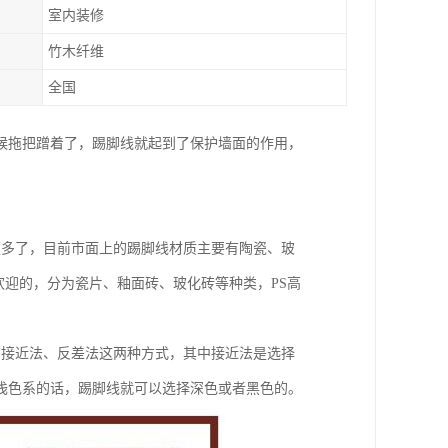
室内装修
竹木纤维
全国
候拖把蹭着了，踢脚线就起到了保护墙面的作用，
更多了，目前市面上的踢脚线材质主要有陶瓷、玻
欢迎的，分为瓷片、釉面砖、玻化砖等种类，PS高
有接近法、反差法这两种方式，其中接近法是选择
浅色系的话，踢脚线就可以选择深色或者黑色的。