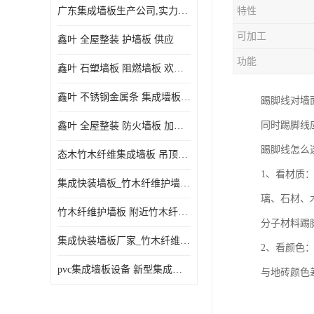
广东集成墙板生产公司,实力厂家-配送+设计+安装-没中间商
特性
可加工
鑫叶 全屋整装 护墙板 供应
功能
鑫叶 石塑墙板 阻燃墙板 欢迎选购
鑫叶 不锈钢金属条 集成墙板阴角线 欢迎选购
踢脚线对墙
同时踢脚线
鑫叶 全屋整装 防火墙板 加工定制
踢脚线怎么
态木竹木纤维集成墙板 吊顶板材 扣板快装 护墙板
1、看材质
集成快装墙板_竹木纤维护墙板厂家_竹木纤维集成墙板厂家
璃、石材、
竹木纤维护墙板 附近竹木纤维集成墙板厂
分子材料踢
集成快装墙板厂家_竹木纤维护墙板厂家_竹木纤维集成墙板厂家
2、看颜色
pvc集成墙板设备 新型集成墙板 厂家供应
与地砖颜色