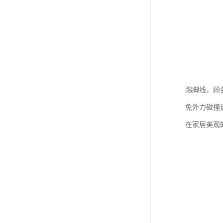
踢脚线，顾
免外力碰撞
在家居美观