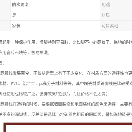
防水防潮
用途
是
材质
家装
可售卖地
面起到一种保护作用，墙脚特别容易脏，比如脚不小心踢着了，拖地的时
应用瓷砖石块等，极易擦洗。
选：
：踢脚线发展至今，不仅从造型上有了不少变化，在材质方面的选择性也
木材、PVC、铝合金，ps高分子材料等等，其中陶瓷材质踢脚线是比较受
脚线使用也比较广泛，装饰效果特别好，而且价格不会太贵；
：踢脚线在选择的时候，要根据墙面装修和地面装修的颜色来选择，主要
差不多的踢脚线，反差法是选择与地砖颜色相反的踢脚线，譬如说地砖是