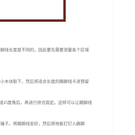
踢脚线长度是不同的，因此要先需要测量各个区域
的小木块取下，然后将适合长度的踢脚线卡进预留
成45度角后，再进行拼合固定。这样可以让踢脚线
和锤子。将踢脚线安好，然后将地板钉钉入踢脚