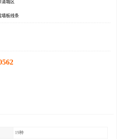
市清城区
成墙板线条
0562
19种