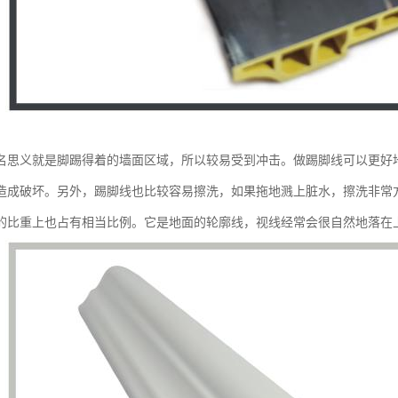
名思义就是脚踢得着的墙面区域，所以较易受到冲击。做踢脚线可以更好
造成破坏。另外，踢脚线也比较容易擦洗，如果拖地溅上脏水，擦洗非常
的比重上也占有相当比例。它是地面的轮廓线，视线经常会很自然地落在