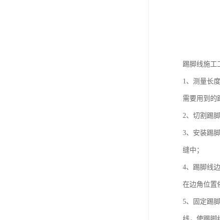
踢脚线施工
1、测量长
需要用到的
2、切割踢
3、安装踢
缝中；
4、踢脚线
在边角位置
5、固定踢
线，使踢脚