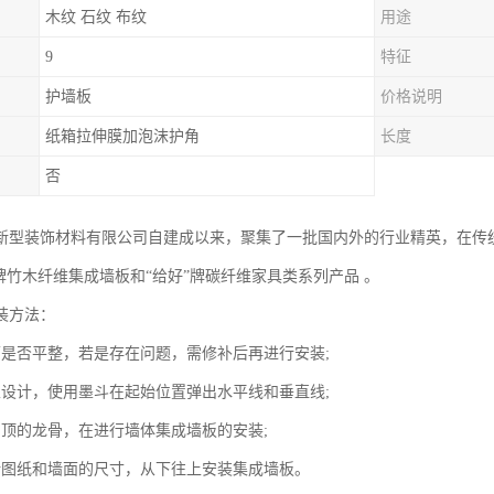
木纹 石纹 布纹
用途
9
特征
护墙板
价格说明
纸箱拉伸膜加泡沫护角
长度
否
新型装饰材料有限公司自建成以来，聚集了一批国内外的行业精英，在传
”牌竹木纤维集成墙板和“给好”牌碳纤维家具类系列产品 。
装方法：
面是否平整，若是存在问题，需修补后再进行安装;
家设计，使用墨斗在起始位置弹出水平线和垂直线;
吊顶的龙骨，在进行墙体集成墙板的安装;
计图纸和墙面的尺寸，从下往上安装集成墙板。