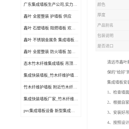
广东集成墙板生产公司,实力厂家-配送+设计+安装-没中间商
颜色
厚度
鑫叶 全屋整装 护墙板 供应
产品别名
鑫叶 石塑墙板 阻燃墙板 欢迎选购
包装说明
鑫叶 不锈钢金属条 集成墙板阴角线 欢迎选购
是否进口
鑫叶 全屋整装 防火墙板 加工定制
清远市鑫叶
态木竹木纤维集成墙板 吊顶板材 扣板快装 护墙板
保的“给好
集成快装墙板_竹木纤维护墙板厂家_竹木纤维集成墙板厂家
集成墙板安
竹木纤维护墙板 附近竹木纤维集成墙板厂
1、检查墙
集成快装墙板厂家_竹木纤维护墙板厂家_竹木纤维集成墙板厂家
2、根据自
pvc集成墙板设备 新型集成墙板 厂家供应
3、安装好
4、按照设