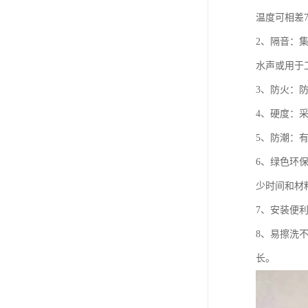
温度可相差
2、隔音：
水声或用于
3、防火：
4、硬度：
5、防潮：
6、绿色环
少时间和材
7、安装便
8、易擦洗
长。