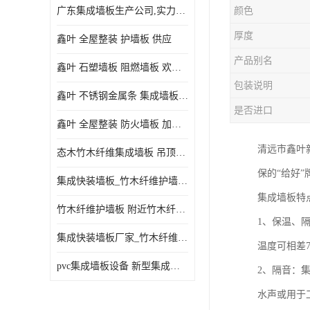
广东集成墙板生产公司,实力厂家-配送+设计+安装-没中间商
颜色
厚度
鑫叶 全屋整装 护墙板 供应
产品别名
鑫叶 石塑墙板 阻燃墙板 欢迎选购
包装说明
鑫叶 不锈钢金属条 集成墙板阴角线 欢迎选购
是否进口
鑫叶 全屋整装 防火墙板 加工定制
清远市鑫叶
态木竹木纤维集成墙板 吊顶板材 扣板快装 护墙板
保的“给好
集成快装墙板_竹木纤维护墙板厂家_竹木纤维集成墙板厂家
集成墙板特
竹木纤维护墙板 附近竹木纤维集成墙板厂
1、保温、
集成快装墙板厂家_竹木纤维护墙板厂家_竹木纤维集成墙板厂家
温度可相差
pvc集成墙板设备 新型集成墙板 厂家供应
2、隔音：
水声或用于