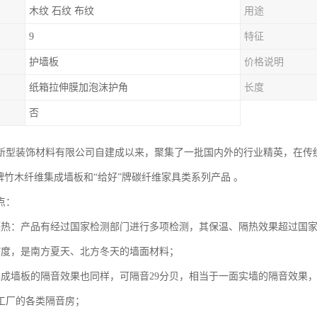
木纹 石纹 布纹
用途
9
特征
护墙板
价格说明
纸箱拉伸膜加泡沫护角
长度
否
新型装饰材料有限公司自建成以来，聚集了一批国内外的行业精英，在传
”牌竹木纤维集成墙板和“给好”牌碳纤维家具类系列产品 。
点：
隔热：产品有经过国家检测部门进行多项检测，其保温、隔热效果超过国
7度，是南方夏天、北方冬天的墙面材料；
集成墙板的隔音效果也同样，可隔音29分贝，相当于一面实墙的隔音效果
工厂的各类隔音房；