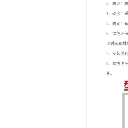
3、防火：
4、硬度：
5、防潮：
6、绿色环
少时间和材
7、安装便
8、易擦洗
长。