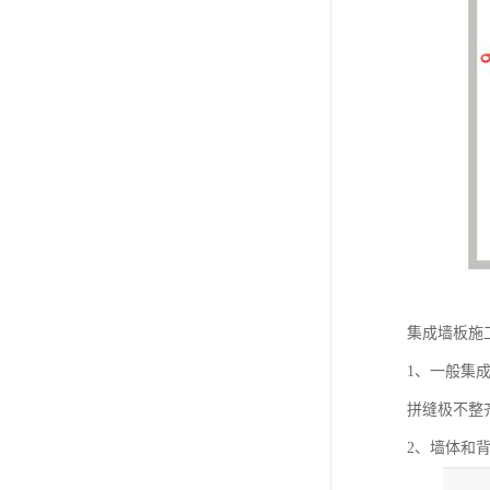
集成墙板施
1、一般集
拼缝极不整
2、墙体和