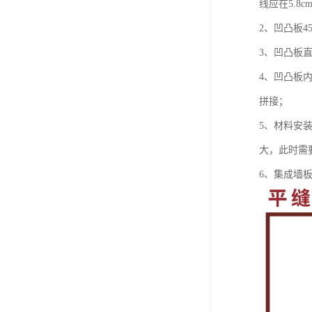
线应在5.8
2、凹凸板
3、凹凸板
4、凹凸板
拼接；
5、材料安
大，此时需
6、集成墙