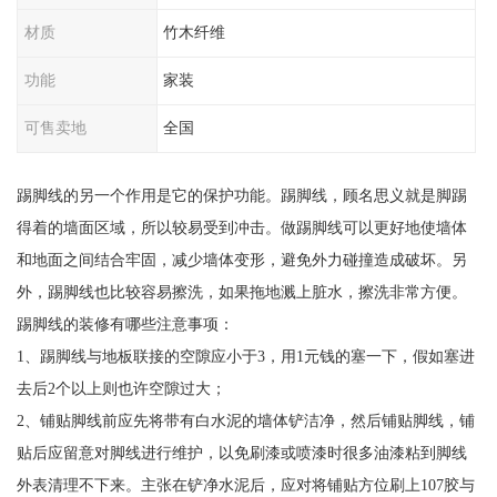
材质
竹木纤维
功能
家装
可售卖地
全国
踢脚线的另一个作用是它的保护功能。踢脚线，顾名思义就是脚踢
得着的墙面区域，所以较易受到冲击。做踢脚线可以更好地使墙体
和地面之间结合牢固，减少墙体变形，避免外力碰撞造成破坏。另
外，踢脚线也比较容易擦洗，如果拖地溅上脏水，擦洗非常方便。
踢脚线的装修有哪些注意事项：
1、踢脚线与地板联接的空隙应小于3，用1元钱的塞一下，假如塞进
去后2个以上则也许空隙过大；
2、铺贴脚线前应先将带有白水泥的墙体铲洁净，然后铺贴脚线，铺
贴后应留意对脚线进行维护，以免刷漆或喷漆时很多油漆粘到脚线
外表清理不下来。主张在铲净水泥后，应对将铺贴方位刷上107胶与