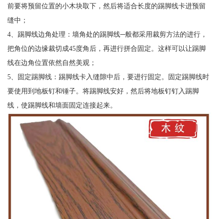
前要将预留位置的小木块取下，然后将适合长度的踢脚线卡进预留
缝中；
4、踢脚线边角处理：墙角处的踢脚线─般都采用裁剪方法的进行，
把角位的边缘裁切成45度角后，再进行拼合固定。这样可以让踢脚
线在边角位置依然自然美观；
5、固定踢脚线：踢脚线卡入缝隙中后，要进行固定。固定踢脚线时
要使用到地板钉和锤子。将踢脚线安好，然后将地板钉钉入踢脚
线，使踢脚线和墙面固定连接起来。