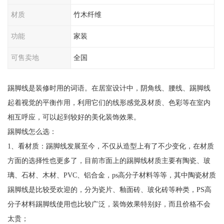
材质
竹木纤维
功能
家装
可售卖地
全国
踢脚线是装修时用的词语。在居室设计中，阴角线、腰线、踢脚线
起着视觉的平衡作用，利用它们的线形感觉及材质、色彩等在室内
相互呼应，可以起到较好的美化装饰效果。
踢脚线怎么选：
1、看材质：踢脚线发展至今，不仅从造型上有了不少变化，在材质
方面的选择性也更多了，目前市面上的踢脚线材质主要有陶瓷、玻
璃、石材、木材、PVC、铝合金，ps高分子材料等等，其中陶瓷材质
踢脚线是比较受欢迎的，分为瓷片、釉面砖、玻化砖等种类，PS高
分子材料踢脚线使用也比较广泛，装饰效果特别好，而且价格不会
太贵；