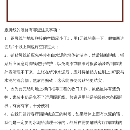
踢脚线的装修有哪些注意事项：
1、踢脚线与地板联接的空隙应小于3，用1元钱的塞一下，假如塞进
去后2个以上则也许空隙过大；
2、铺贴脚线前应先将带有白水泥的墙体铲洁净，然后铺贴脚线，铺
贴后应留意对脚线进行维护，以免刷漆或喷漆时很多油漆粘到脚线
外表清理不下来。主张在铲净水泥后，应对将铺贴方位刷上107胶与
水泥的混合物，然后再贴砖，这么能够使砖贴的更结实；
3、因为要完结对地上和门框等工程的收口工作，虽然显得有些负
担，家装中仍是免不了运用踢脚线。普遍运用的是的装修木条踢脚
线，有宽有窄，十分便利；
4、在我们进行客厅踢脚线施工的时候，如果墙体上面有水泥的话，
我们是一定要将水泥给清理干净的，然后在需要铺贴客厅踢脚线的