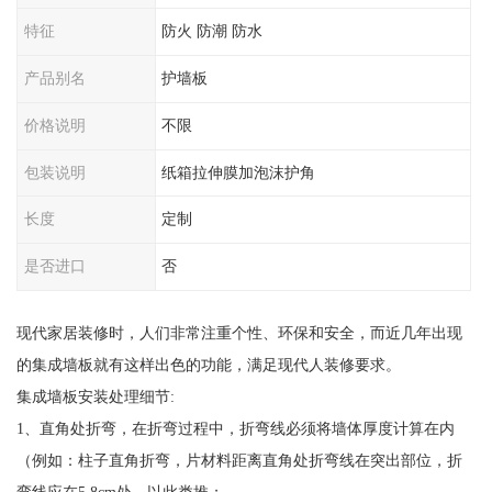
特征
防火 防潮 防水
产品别名
护墙板
价格说明
不限
包装说明
纸箱拉伸膜加泡沫护角
长度
定制
是否进口
否
现代家居装修时，人们非常注重个性、环保和安全，而近几年出现
的集成墙板就有这样出色的功能，满足现代人装修要求。
集成墙板安装处理细节:
1、直角处折弯，在折弯过程中，折弯线必须将墙体厚度计算在内
（例如：柱子直角折弯，片材料距离直角处折弯线在突出部位，折
弯线应在5.8cm处，以此类推；