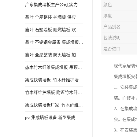
广东集成墙板生产公司,实力厂家-配送+设计+安装-没中间商
颜色
厚度
鑫叶 全屋整装 护墙板 供应
产品别名
鑫叶 石塑墙板 阻燃墙板 欢迎选购
包装说明
鑫叶 不锈钢金属条 集成墙板阴角线 欢迎选购
是否进口
鑫叶 全屋整装 防火墙板 加工定制
现代家居装
态木竹木纤维集成墙板 吊顶板材 扣板快装 护墙板
集成墙板安
集成快装墙板_竹木纤维护墙板厂家_竹木纤维集成墙板厂家
1、安装集
竹木纤维护墙板 附近竹木纤维集成墙板厂
装。而修补
集成快装墙板厂家_竹木纤维护墙板厂家_竹木纤维集成墙板厂家
2、在集成
pvc集成墙板设备 新型集成墙板 厂家供应
会。在集成
3、在安装