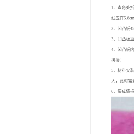
1、直角处
线应在5.8
2、凹凸板
3、凹凸板
4、凹凸板
拼接；
5、材料安
大，此时需
6、集成墙