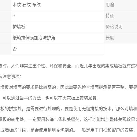
木纹 石纹 布纹
用途
9
特征
护墙板
价格说明
纸箱拉伸膜加泡沫护角
长度
否
修时，人们非常注重个性、环保和安全，而近几年出现的集成墙板就有这
装注意事项：
成墙板对墙面的要求是比较高的，因此需要先检查墙面继承是否平整，要
，可以通过凿平的方法，也可以在天花板上安装龙骨；
墙板的拼接处，是需要进行处理的，要是使用无缝拼接的技术，那么对墙
墙板的转角处，一定要用装饰卡条和美缝剂，这样才能增加整体美观效果
集成墙板的时候，是会使用到填充泡剂的。一般是用于门框和窗户的安装