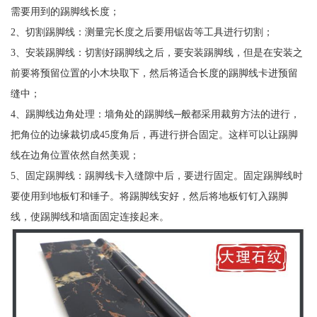
需要用到的踢脚线长度；
2、切割踢脚线：测量完长度之后要用锯齿等工具进行切割；
3、安装踢脚线：切割好踢脚线之后，要安装踢脚线，但是在安装之
前要将预留位置的小木块取下，然后将适合长度的踢脚线卡进预留
缝中；
4、踢脚线边角处理：墙角处的踢脚线─般都采用裁剪方法的进行，
把角位的边缘裁切成45度角后，再进行拼合固定。这样可以让踢脚
线在边角位置依然自然美观；
5、固定踢脚线：踢脚线卡入缝隙中后，要进行固定。固定踢脚线时
要使用到地板钉和锤子。将踢脚线安好，然后将地板钉钉入踢脚
线，使踢脚线和墙面固定连接起来。