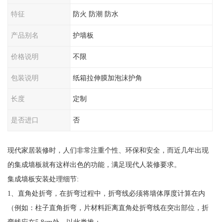
特征
防火 防潮 防水
产品别名
护墙板
价格说明
不限
包装说明
纸箱拉伸膜加泡沫护角
长度
定制
是否进口
否
现代家居装修时，人们非常注重个性、环保和安全，而近几年出现
的集成墙板就有这样出色的功能，满足现代人装修要求。
集成墙板安装处理细节:
1、直角处折弯，在折弯过程中，折弯线必须将墙体厚度计算在内
（例如：柱子直角折弯，片材料距离直角处折弯线在突出部位，折
弯线应在5.8cm处，以此类推；