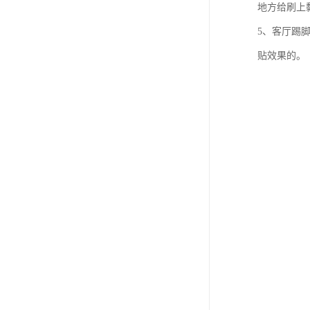
地方给刷上
5、客厅踢
贴效果的。