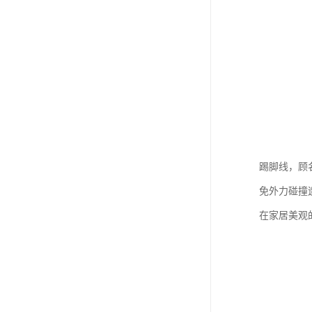
踢脚线，顾
免外力碰撞
在家居美观