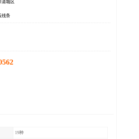
市清城区
板线条
0562
19种