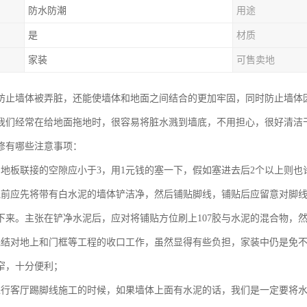
防水防潮
用途
是
材质
家装
可售卖地
防止墙体被弄脏，还能使墙体和地面之间结合的更加牢固，同时防止墙体
我们经常在给地面拖地时，很容易将脏水溅到墙底，不用担心，很好清洁
修有哪些注意事项：
与地板联接的空隙应小于3，用1元钱的塞一下，假如塞进去后2个以上则也
线前应先将带有白水泥的墙体铲洁净，然后铺贴脚线，铺贴后应留意对脚
下来。主张在铲净水泥后，应对将铺贴方位刷上107胶与水泥的混合物，
完结对地上和门框等工程的收口工作，虽然显得有些负担，家装中仍是免
窄，十分便利；
进行客厅踢脚线施工的时候，如果墙体上面有水泥的话，我们是一定要将