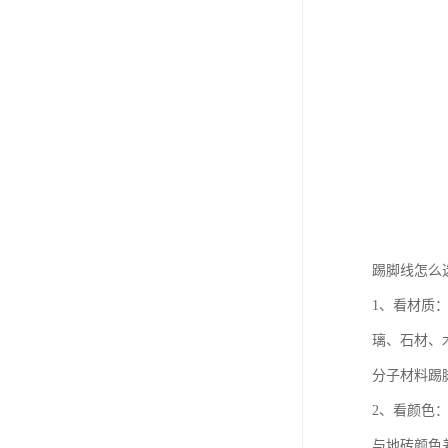
踢脚线怎么
1、看材质
璃、石材、
分子材料踢
2、看颜色
与地砖颜色