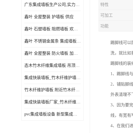
广东集成墙板生产公司,实力厂家-配送+设计+安装-没中间商
特性
可加工
鑫叶 全屋整装 护墙板 供应
功能
鑫叶 石塑墙板 阻燃墙板 欢迎选购
鑫叶 不锈钢金属条 集成墙板阴角线 欢迎选购
踢脚线可以
洗，就比如
鑫叶 全屋整装 防火墙板 加工定制
踢脚线的装
态木竹木纤维集成墙板 吊顶板材 扣板快装 护墙板
1、踢脚线
集成快装墙板_竹木纤维护墙板厂家_竹木纤维集成墙板厂家
2、铺贴脚
竹木纤维护墙板 附近竹木纤维集成墙板厂
外表清理不
集成快装墙板厂家_竹木纤维护墙板厂家_竹木纤维集成墙板厂家
3、因为要
pvc集成墙板设备 新型集成墙板 厂家供应
线，有宽有
4、在我们