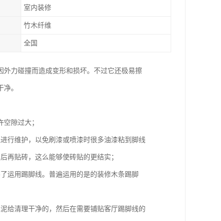
室内装修
竹木纤维
全国
因外力碰撞而造成变形和损坏。不过它还极易擦
干净。
许空隙过大；
线进行维护，以免刷漆或喷漆时很多油漆粘到脚线
然后再贴砖，这么能够使砖贴的更结实；
不了运用踢脚线。普遍运用的是的装修木条踢脚
水泥给清理干净的，然后在需要铺贴客厅踢脚线的