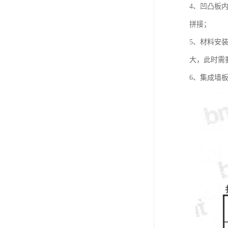
4、凹凸板
拼接；
5、材料安
大，此时需
6、集成墙