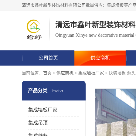
清远市鑫叶新型装饰材料
Qingyuan Xinye new decorative material 
公司首页
供应商机
当前位置：
首页
>
供应商机
>
集成墙板厂家
> 快装墙板 源
产品分类
Product
集成墙板厂家
集成吊顶
集成线条