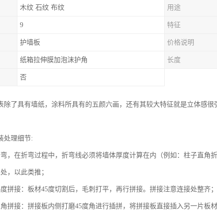
木纹 石纹 布纹
用途
9
特征
护墙板
价格说明
纸箱拉伸膜加泡沫护角
长度
否
表除了具有墙纸，涂料所具有的五颜六画，还有其较大特征就是立体感很
装处理细节:
折弯，在折弯过程中，折弯线必须将墙体厚度计算在内（例如：柱子直角
cm处，以此类推；
45度拼接：板材45度切割后，毛刺打平，再行拼接。拼接注意连接处整齐
直角拼接：拼接板内侧打磨45度角进行插拼，将拼接板直接插入另一片板