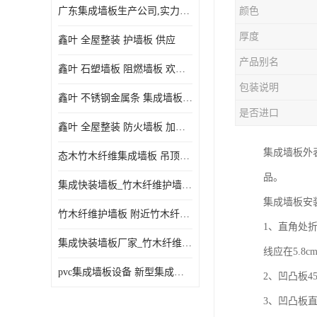
广东集成墙板生产公司,实力厂家-配送+设计+安装-没中间商
颜色
厚度
鑫叶 全屋整装 护墙板 供应
产品别名
鑫叶 石塑墙板 阻燃墙板 欢迎选购
包装说明
鑫叶 不锈钢金属条 集成墙板阴角线 欢迎选购
是否进口
鑫叶 全屋整装 防火墙板 加工定制
集成墙板外
态木竹木纤维集成墙板 吊顶板材 扣板快装 护墙板
品。
集成快装墙板_竹木纤维护墙板厂家_竹木纤维集成墙板厂家
集成墙板安
竹木纤维护墙板 附近竹木纤维集成墙板厂
1、直角处
集成快装墙板厂家_竹木纤维护墙板厂家_竹木纤维集成墙板厂家
线应在5.8
pvc集成墙板设备 新型集成墙板 厂家供应
2、凹凸板
3、凹凸板