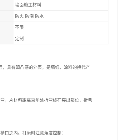
墙面施工材料
防火 防潮 防水
不限
定制
强，具有凹凸感的外表，是墙纸，涂料的换代产
折弯，片材料距离直角处折弯线在突出部位，折弯
；
材槽口之内。打磨时注意角度控制；