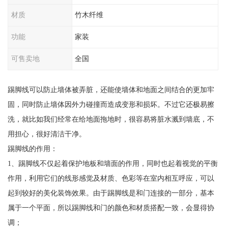
材质
竹木纤维
功能
家装
可售卖地
全国
踢脚线可以防止墙体被弄脏，还能使墙体和地面之间结合的更加牢
固，同时防止墙体因外力碰撞而造成变形和损坏。不过它还极易擦
洗，就比如我们经常在给地面拖地时，很容易将脏水溅到墙底，不
用担心，很好清洁干净。
踢脚线的作用：
1、踢脚线不仅起着保护地板和墙面的作用，同时也起着视觉的平衡
作用，利用它们的线形感觉及材质、色彩等在室内相互呼应，可以
起到较好的美化装饰效果。由于踢脚线是和门连接的一部分，基本
属于一个平面，所以踢脚线和门的颜色和材质搭配一致，会显得协
调；