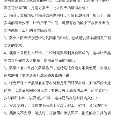
隔热效果超过国家规定的标准。安装集成墙板后，让给室内与室外
温度可相差7度，是南方夏天、北方冬天的墙面材料；
2、隔音：集成墙板的隔音效果也同样，可隔音29分贝，相当于一面
实墙的隔音效果，让给用于卫生间，可很有效的解决下水管发出的
水声或用于工厂的各类隔音房；
3、防火：防火级别已经达到国家的B1级，也就是说基本能满足工程
防火的要求；
4、硬度：采用竹木纤维，并经过高温压制复合而成的，这样让产品
的强度和硬度大大提高，使用后能保护墙面；
5、防潮：有非常好的防潮作用，也特别适合南方家装使用，为南方
家居解决了墙体渗漏形成装修发霉的问题；
6、绿色环保：产品所有的原材料都是采用环保材料，安装不仅快捷
简单，安装后房间环保无味，要是没有上油漆的工序，还能节约不
少时间和材料，以及减少气味，这样还能在短时间内入住；
7、安装便利：可直接在毛胚墙上安装，省工、省时、又节约空间；
8、易擦洗不变形：清洗时，直接用布擦洗即可，彻底解决了其他墙