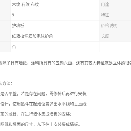
木纹 石纹 布纹
用途
9
特征
护墙板
价格说明
纸箱拉伸膜加泡沫护角
长度
否
表除了具有墙纸，涂料所具有的五颜六画，还有其较大特征就是立体感很
装方法：
面是否平整，若是存在问题，需修补后再进行安装;
家设计，使用墨斗在起始位置弹出水平线和垂直线;
吊顶的龙骨，在进行墙体集成墙板的安装;
计图纸和墙面的尺寸，从下往上安装集成墙板。