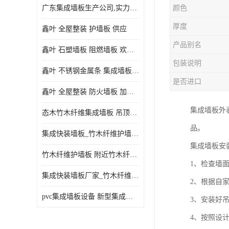
广东集成墙板生产公司,实力厂家-配送+设计+安装-没中间商
颜色
厚度
鑫叶 全屋整装 护墙板 供应
产品别名
鑫叶 石塑墙板 阻燃墙板 欢迎选购
包装说明
鑫叶 不锈钢金属条 集成墙板阴角线 欢迎选购
是否进口
鑫叶 全屋整装 防火墙板 加工定制
集成墙板外
态木竹木纤维集成墙板 吊顶板材 扣板快装 护墙板
品。
集成快装墙板_竹木纤维护墙板厂家_竹木纤维集成墙板厂家
集成墙板安
竹木纤维护墙板 附近竹木纤维集成墙板厂
1、检查墙
集成快装墙板厂家_竹木纤维护墙板厂家_竹木纤维集成墙板厂家
2、根据自
pvc集成墙板设备 新型集成墙板 厂家供应
3、安装好
4、按照设