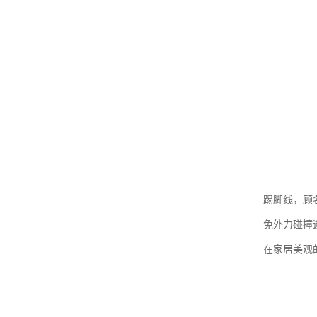
踢脚线，顾
免外力碰撞
在家居美观