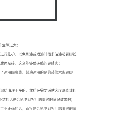
许空隙过大；
线进行维护，以免刷漆或喷漆时很多油漆粘到脚线
然后再贴砖，这么能够使砖贴的更结实；
不了运用踢脚线。普遍运用的是的装修木条踢脚
水泥给清理干净的，然后在需要铺贴客厅踢脚线的
不然的话是会影响到客厅踢脚线的铺贴效果的；
施工不正确的话，直接是会影响到客厅踢脚线的铺