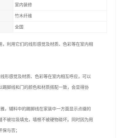
室内装修
竹木纤维
全国
用，利用它们的线形感觉及材质、色彩等在室内相
的线形感觉及材质、色彩等在室内相互呼应，可以
以踢脚线和门的颜色和材质搭配一致，会显得协
高雅，辅料中的踢脚线在家装中一方面显示点缀的
缝不被垃圾填充，墙根不被硬物碰坏。同时因为用
环保与否；