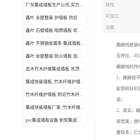
广东集成墙板生产公司,实力厂家-配送+设计+安装-没中间商
特性
可加工
鑫叶 全屋整装 护墙板 供应
功能
鑫叶 石塑墙板 阻燃墙板 欢迎选购
鑫叶 不锈钢金属条 集成墙板阴角线 欢迎选购
踢脚线是装
互呼应，可
鑫叶 全屋整装 防火墙板 加工定制
踢脚线的作
态木竹木纤维集成墙板 吊顶板材 扣板快装 护墙板
1、踢脚线
集成快装墙板_竹木纤维护墙板厂家_竹木纤维集成墙板厂家
起到较好的
竹木纤维护墙板 附近竹木纤维集成墙板厂
调；
集成快装墙板厂家_竹木纤维护墙板厂家_竹木纤维集成墙板厂家
2、其实，
pvc集成墙板设备 新型集成墙板 厂家供应
视觉美，使
量较多，它