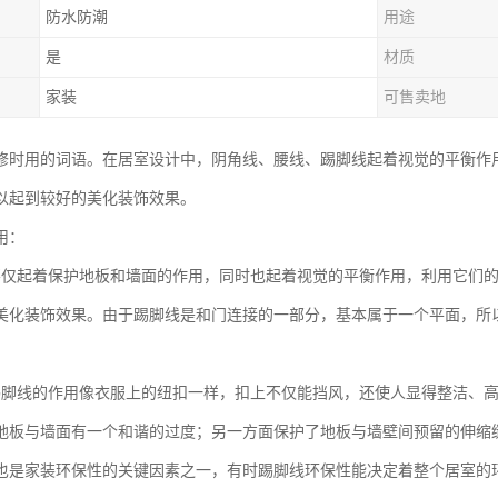
防水防潮
用途
是
材质
家装
可售卖地
修时用的词语。在居室设计中，阴角线、腰线、踢脚线起着视觉的平衡作
以起到较好的美化装饰效果。
用：
不仅起着保护地板和墙面的作用，同时也起着视觉的平衡作用，利用它们
美化装饰效果。由于踢脚线是和门连接的一部分，基本属于一个平面，所
踢脚线的作用像衣服上的纽扣一样，扣上不仅能挡风，还使人显得整洁、
地板与墙面有一个和谐的过度；另一方面保护了地板与墙壁间预留的伸缩
也是家装环保性的关键因素之一，有时踢脚线环保性能决定着整个居室的