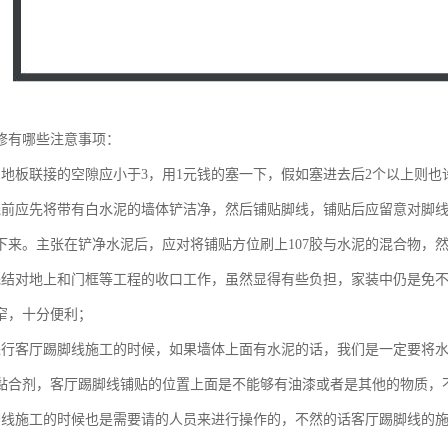
修有哪些注意事项：
与地板联接的空隙应小于3，用1元钱的塞一下，假如塞进去后2个以上则也
线前应先将带有白水泥的墙体铲洁净，然后铺贴脚线，铺贴后应留意对脚
下来。主张在铲净水泥后，应对将铺贴方位刷上107胶与水泥的混合物，
完结对地上和门框等工程的收口工作，虽然显得有些负担，家装中仍是免
窄，十分便利；
进行客厅踢脚线施工的时候，如果墙体上面有水泥的话，我们是一定要将
黏合剂，客厅踢脚线铺贴的位置上面是不能够有油漆或者是其他的物质，
脚线施工的时候也是需要请的人员来进行操作的，不然的话客厅踢脚线的