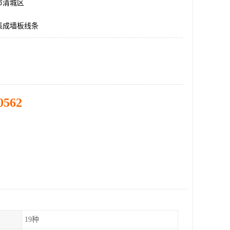
市清城区
集成墙板线条
0562
19种