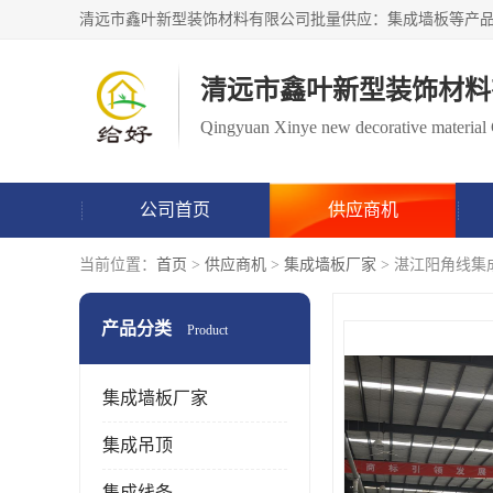
清远市鑫叶新型装饰材料
Qingyuan Xinye new decorative material 
公司首页
供应商机
当前位置：
首页
>
供应商机
>
集成墙板厂家
> 湛江阳角线集
产品分类
Product
集成墙板厂家
集成吊顶
集成线条