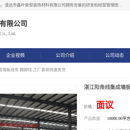
清远市鑫叶新型装饰材料有限公司批量供应：集成墙板等产品，清远市鑫叶新型装饰材料有限公司拥有完善的研发和经营管理团队，取得有70多项证书。不断让研发科技成果惠及全人类，用新材料保护自然资源，让人类生活居住健康与自然发展相和谐。全国统一热线电话：*。
有限公司
Co., Ltd.
企业视频
公司介绍
公司动态
成墙板线条 踢脚线 工厂直销快速发货
湛江阳角线集成墙板
面议
价格：
产品数量：
10000.00平