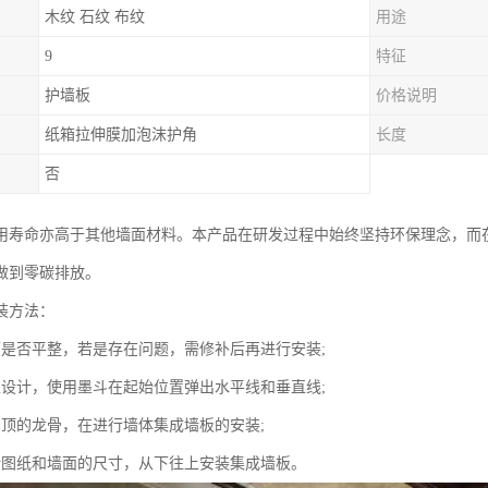
木纹 石纹 布纹
用途
9
特征
护墙板
价格说明
纸箱拉伸膜加泡沫护角
长度
否
用寿命亦高于其他墙面材料。本产品在研发过程中始终坚持环保理念，而
做到零碳排放。
装方法：
面是否平整，若是存在问题，需修补后再进行安装;
家设计，使用墨斗在起始位置弹出水平线和垂直线;
吊顶的龙骨，在进行墙体集成墙板的安装;
计图纸和墙面的尺寸，从下往上安装集成墙板。