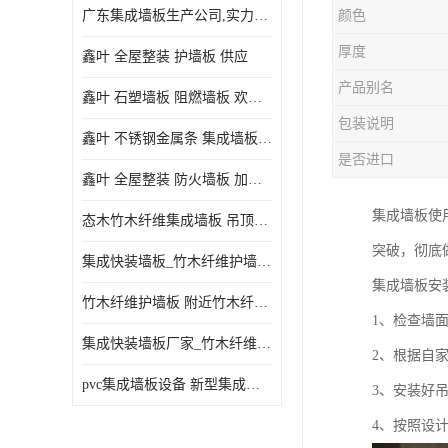
广东集成墙板生产公司,实力厂家-配送+设计+安装-没中间商
颜色
厚度
鑫叶 全屋整装 护墙板 供应
产品别名
鑫叶 石塑墙板 阻燃墙板 欢迎选购
包装说明
鑫叶 不锈钢金属条 集成墙板阴角线 欢迎选购
是否进口
鑫叶 全屋整装 防火墙板 加工定制
集成墙板使
态木竹木纤维集成墙板 吊顶板材 扣板快装 护墙板
突破，彻底
集成快装墙板_竹木纤维护墙板厂家_竹木纤维集成墙板厂家
集成墙板安
竹木纤维护墙板 附近竹木纤维集成墙板厂
1、检查墙
集成快装墙板厂家_竹木纤维护墙板厂家_竹木纤维集成墙板厂家
2、根据自
pvc集成墙板设备 新型集成墙板 厂家供应
3、安装好
4、按照设