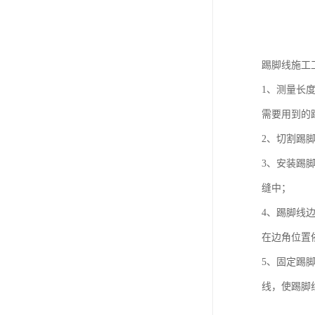
踢脚线施工
1、测量长
需要用到的
2、切割踢
3、安装踢
缝中；
4、踢脚线
在边角位置
5、固定踢
线，使踢脚