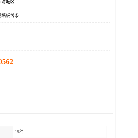
市清城区
成墙板线条
0562
19种