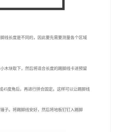
踢脚线长度是不同的，因此要先需要测量各个区域
的小木块取下，然后将适合长度的踢脚线卡进预留
成45度角后，再进行拼合固定。这样可以让踢脚线
和锤子。将踢脚线安好，然后将地板钉钉入踢脚