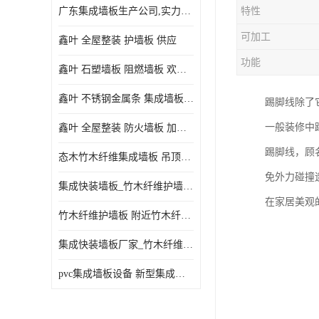
广东集成墙板生产公司,实力厂家-配送+设计+安装-没中间商
特性
可加工
鑫叶 全屋整装 护墙板 供应
功能
鑫叶 石塑墙板 阻燃墙板 欢迎选购
鑫叶 不锈钢金属条 集成墙板阴角线 欢迎选购
踢脚线除了
一般装修中踢
鑫叶 全屋整装 防火墙板 加工定制
踢脚线，顾
态木竹木纤维集成墙板 吊顶板材 扣板快装 护墙板
免外力碰撞
集成快装墙板_竹木纤维护墙板厂家_竹木纤维集成墙板厂家
在家居美观
竹木纤维护墙板 附近竹木纤维集成墙板厂
集成快装墙板厂家_竹木纤维护墙板厂家_竹木纤维集成墙板厂家
pvc集成墙板设备 新型集成墙板 厂家供应