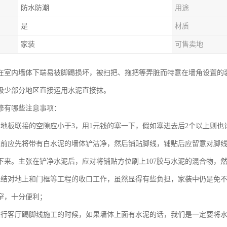
防水防潮
用途
是
材质
家装
可售卖地
在室内墙体下端易被脚踢损坏，被扫把、拖把等弄脏而特意在墙角设置的
极少部分地区直接运用水泥直接抹。
修有哪些注意事项：
与地板联接的空隙应小于3，用1元钱的塞一下，假如塞进去后2个以上则也
线前应先将带有白水泥的墙体铲洁净，然后铺贴脚线，铺贴后应留意对脚
下来。主张在铲净水泥后，应对将铺贴方位刷上107胶与水泥的混合物，
完结对地上和门框等工程的收口工作，虽然显得有些负担，家装中仍是免
窄，十分便利；
进行客厅踢脚线施工的时候，如果墙体上面有水泥的话，我们是一定要将