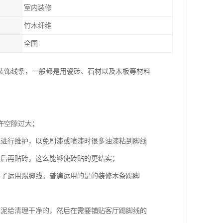
室内装修
竹木纤维
全国
装饰线条，一般都是用瓷砖、石材以及木板等材料
许空隙过大；
线进行维护，以免刷漆或喷漆时很多油漆粘到脚线
然后再贴砖，这么能够使砖贴的更结实；
不了运用踢脚线。普遍运用的是的装修木条踢脚
水泥给清理干净的，然后在需要铺贴客厅踢脚线的