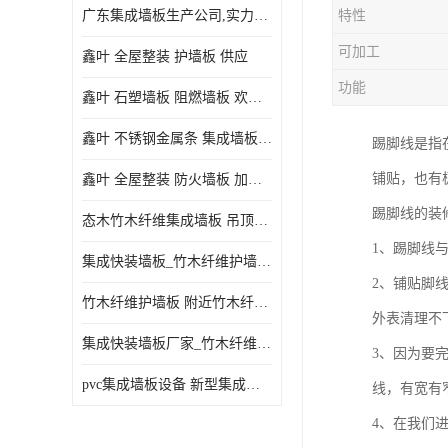
广东集成墙板生产公司,实力厂家-配送+设计+安装-没中间商
特性
可加工
鑫叶 全屋整装 护墙板 供应
功能
鑫叶 石塑墙板 阻燃墙板 欢迎选购
鑫叶 不锈钢金属条 集成墙板阴角线 欢迎选购
踢脚线是指
铺贴，也有
鑫叶 全屋整装 防火墙板 加工定制
踢脚线的装
态木竹木纤维集成墙板 吊顶板材 扣板快装 护墙板
1、踢脚线
集成快装墙板_竹木纤维护墙板厂家_竹木纤维集成墙板厂家
2、铺贴脚
竹木纤维护墙板 附近竹木纤维集成墙板厂
外表清理不
集成快装墙板厂家_竹木纤维护墙板厂家_竹木纤维集成墙板厂家
3、因为要
pvc集成墙板设备 新型集成墙板 厂家供应
线，有宽有
4、在我们