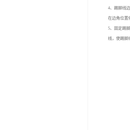
4、踢脚线
在边角位置
5、固定踢
线，使踢脚