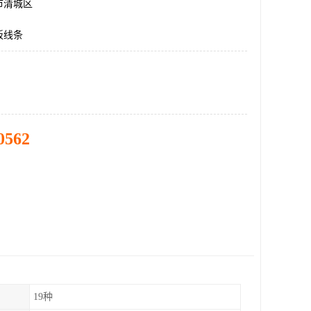
市清城区
板线条
0562
19种