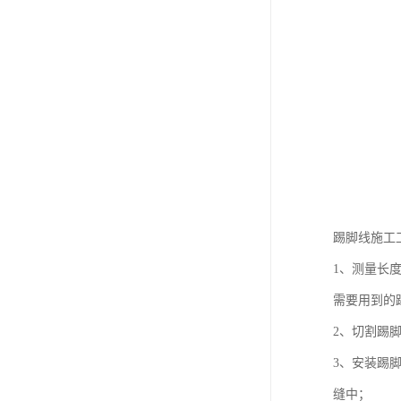
踢脚线施工
1、测量长
需要用到的
2、切割踢
3、安装踢
缝中；