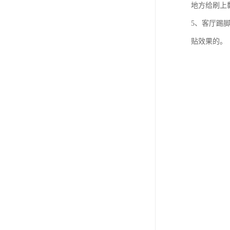
地方给刷上
5、客厅踢
贴效果的。