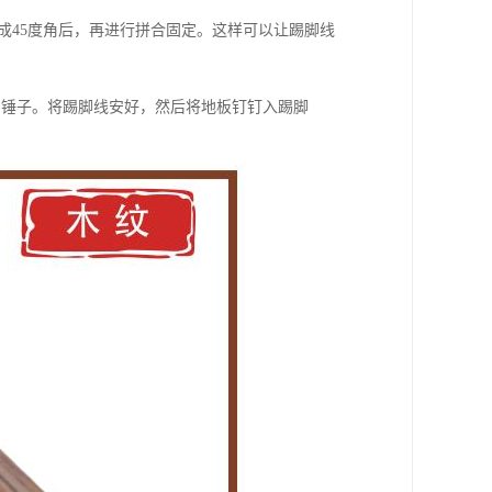
成45度角后，再进行拼合固定。这样可以让踢脚线
和锤子。将踢脚线安好，然后将地板钉钉入踢脚