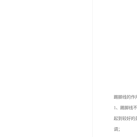
踢脚线的作
1、踢脚线
起到较好的
调；