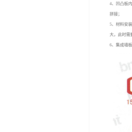
4、凹凸板
拼接；
5、材料安
大，此时需
6、集成墙