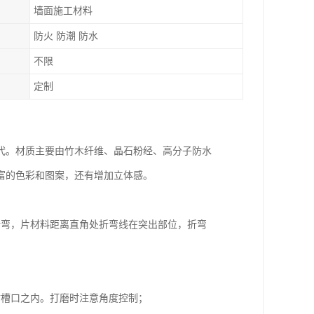
墙面施工材料
防火 防潮 防水
不限
定制
代。材质主要由竹木纤维、晶石粉经、高分子防水
富的色彩和图案，还有增加立体感。
折弯，片材料距离直角处折弯线在突出部位，折弯
；
材槽口之内。打磨时注意角度控制；