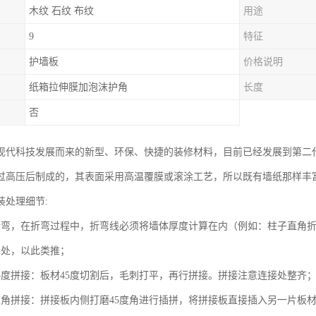
木纹 石纹 布纹
用途
9
特征
护墙板
价格说明
纸箱拉伸膜加泡沫护角
长度
否
现代科技发展而来的新型、环保、快捷的装修材料，目前已经发展到第二
过高压后制成的，其表面采用高温覆膜或滚涂工艺，所以既有墙纸那样丰
装处理细节:
折弯，在折弯过程中，折弯线必须将墙体厚度计算在内（例如：柱子直角
cm处，以此类推；
45度拼接：板材45度切割后，毛刺打平，再行拼接。拼接注意连接处整齐
直角拼接：拼接板内侧打磨45度角进行插拼，将拼接板直接插入另一片板