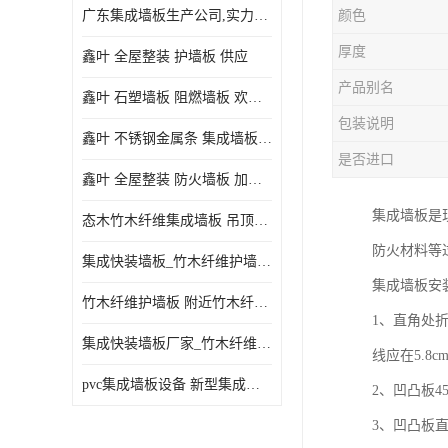
广东集成墙板生产公司,实力厂家-配送+设计+安装-没中间商
颜色
厚度
鑫叶 全屋整装 护墙板 供应
产品别名
鑫叶 石塑墙板 阻燃墙板 欢迎选购
包装说明
鑫叶 不锈钢金属条 集成墙板阴角线 欢迎选购
是否进口
鑫叶 全屋整装 防火墙板 加工定制
集成墙板是
态木竹木纤维集成墙板 吊顶板材 扣板快装 护墙板
防火材料等
集成快装墙板_竹木纤维护墙板厂家_竹木纤维集成墙板厂家
集成墙板安
竹木纤维护墙板 附近竹木纤维集成墙板厂
1、直角处
集成快装墙板厂家_竹木纤维护墙板厂家_竹木纤维集成墙板厂家
线应在5.8
pvc集成墙板设备 新型集成墙板 厂家供应
2、凹凸板
3、凹凸板