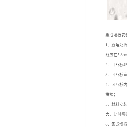
集成墙板安
1、直角处
线应在5.8
2、凹凸板
3、凹凸板
4、凹凸板
拼接；
5、材料安
大，此时需
6、集成墙