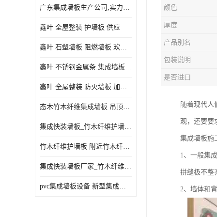
广东集成墙板生产公司,实力厂家-配送+设计+安装-没中间商
颜色
厚度
鑫叶 全屋整装 护墙板 供应
产品别名
鑫叶 石塑墙板 阻燃墙板 欢迎选购
包装说明
鑫叶 不锈钢金属条 集成墙板阴角线 欢迎选购
是否进口
鑫叶 全屋整装 防火墙板 加工定制
随着现代人
态木竹木纤维集成墙板 吊顶板材 扣板快装 护墙板
观，还要要
集成快装墙板_竹木纤维护墙板厂家_竹木纤维集成墙板厂家
集成墙板施
竹木纤维护墙板 附近竹木纤维集成墙板厂
1、一般集
集成快装墙板厂家_竹木纤维护墙板厂家_竹木纤维集成墙板厂家
拼缝极不整
pvc集成墙板设备 新型集成墙板 厂家供应
2、墙体和