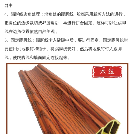
缝中；
4、踢脚线边角处理：墙角处的踢脚线─般都采用裁剪方法的进行，
把角位的边缘裁切成45度角后，再进行拼合固定。这样可以让踢脚
线在边角位置依然自然美观；
5、固定踢脚线：踢脚线卡入缝隙中后，要进行固定。固定踢脚线时
要使用到地板钉和锤子。将踢脚线安好，然后将地板钉钉入踢脚
线，使踢脚线和墙面固定连接起来。