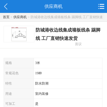
供应商机
首页
>
供应商机
> 防城港收边线集成墙板线条 踢脚线 工厂直销快速
发货
防城港收边线集成墙板线条 踢脚
线 工厂直销快速发货
面议
规格
3米
常规花色
19种
特性
防水防潮
用途
室内装修
可加工
是