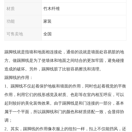
材质
竹木纤维
功能
家装
可售卖地
全国
踢脚线就是指墙和地面相连接处，通俗的说就是墙面处容易脏的地
方。做踢脚线是为了使墙体和地面之间结合的更加牢固，避免碰撞
造成的破坏。另外，踢脚线脏了比较容易擦洗和清理。
踢脚线的作用：
1、踢脚线不仅起着保护地板和墙面的作用，同时也起着视觉的平衡
作用，利用它们的线形感觉及材质、色彩等在室内相互呼应，可以
起到较好的美化装饰效果。由于踢脚线是和门连接的一部分，基本
属于一个平面，所以踢脚线和门的颜色和材质搭配一致，会显得协
调；
2、其实，踢脚线的作用像衣服上的纽扣一样，扣上不仅能挡风，还