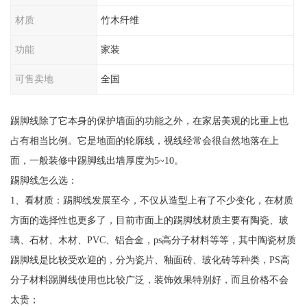
材质
竹木纤维
功能
家装
可售卖地
全国
踢脚线除了它本身的保护墙面的功能之外，在家居美观的比重上也
占有相当比例。它是地面的轮廓线，视线经常会很自然地落在上
面，一般装修中踢脚线出墙厚度为5~10。
踢脚线怎么选：
1、看材质：踢脚线发展至今，不仅从造型上有了不少变化，在材质
方面的选择性也更多了，目前市面上的踢脚线材质主要有陶瓷、玻
璃、石材、木材、PVC、铝合金，ps高分子材料等等，其中陶瓷材质
踢脚线是比较受欢迎的，分为瓷片、釉面砖、玻化砖等种类，PS高
分子材料踢脚线使用也比较广泛，装饰效果特别好，而且价格不会
太贵；