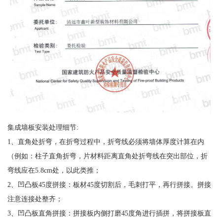
集成墙板安装处理细节:
1、直角处折弯，在折弯过程中，折弯线必须将墙体厚度计算在内
（例如：柱子直角折弯，片材料距离直角处折弯线在突出部位，折
弯线应在5.8cm处，以此类推；
2、凹凸板45度拼接：板材45度切割后，毛刺打平，再行拼接。拼接
注意连接处整齐；
3、凹凸板直角拼接：拼接板内侧打磨45度角进行插拼，将拼接板直