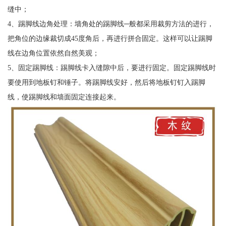
缝中；
4、踢脚线边角处理：墙角处的踢脚线─般都采用裁剪方法的进行，
把角位的边缘裁切成45度角后，再进行拼合固定。这样可以让踢脚
线在边角位置依然自然美观；
5、固定踢脚线：踢脚线卡入缝隙中后，要进行固定。固定踢脚线时
要使用到地板钉和锤子。将踢脚线安好，然后将地板钉钉入踢脚
线，使踢脚线和墙面固定连接起来。