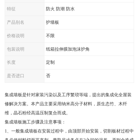
特征
防火 防潮 防水
产品别名
护墙板
价格说明
不限
包装说明
纸箱拉伸膜加泡沫护角
长度
定制
是否进口
否
集成墙板是针对家装污染以及工序繁琐等端，提出的集成化全屋装
修解决方案。本产品主要采用纳米高分子材料，原生态竹、木纤
维，晶石粉经高温压制复合而成。
集成墙板施工步骤及注意事项：
1、一般集成墙板在安装过程中，由顶部开始安装，切割板材过程中
务必使材料切面平直刺。量取尺寸务必在2之间的误差，否则会造成