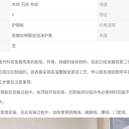
木纹 石纹 布纹
用途
9
特征
护墙板
价格说明
纸箱拉伸膜加泡沫护角
长度
否
现代科技发展而来的新型、环保、快捷的装修材料，目前已经发展到第二
过高压后制成的，其表面采用高温覆膜或滚涂工艺，所以既有墙纸那样丰
工步骤及注意事项：
成墙板在安装过程中，由顶部开始安装，切割板材过程中务必使材料切面平
齐；
背景墙安装，在此安装过程中，如有使用阴角线、踢脚线、腰线、门套线