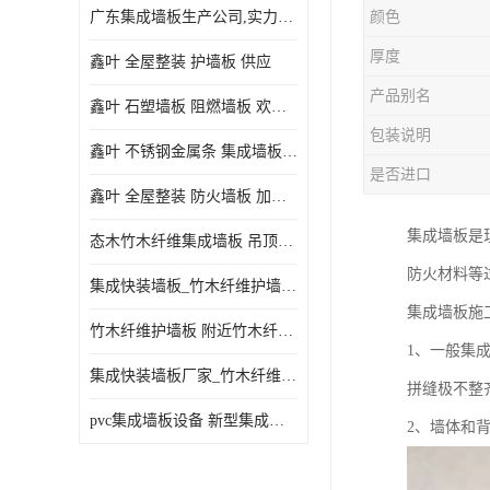
广东集成墙板生产公司,实力厂家-配送+设计+安装-没中间商
颜色
厚度
鑫叶 全屋整装 护墙板 供应
产品别名
鑫叶 石塑墙板 阻燃墙板 欢迎选购
包装说明
鑫叶 不锈钢金属条 集成墙板阴角线 欢迎选购
是否进口
鑫叶 全屋整装 防火墙板 加工定制
集成墙板是
态木竹木纤维集成墙板 吊顶板材 扣板快装 护墙板
防火材料等
集成快装墙板_竹木纤维护墙板厂家_竹木纤维集成墙板厂家
集成墙板施
竹木纤维护墙板 附近竹木纤维集成墙板厂
1、一般集
集成快装墙板厂家_竹木纤维护墙板厂家_竹木纤维集成墙板厂家
拼缝极不整
pvc集成墙板设备 新型集成墙板 厂家供应
2、墙体和