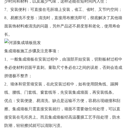
少时间和材料，以及减少气味，这样还能在短时间内入住；
7、安装便利：可直接在毛胚墙上安装，省工、省时、又节约空间；
8、易擦洗不变形：清洗时，直接用布擦洗即可，彻底解决了其他墙
面装饰材料难清洗的问题，另外产品还不易变形和老化，使用寿命
长。
集成墙板施工步骤及注意事项：
1、一般集成墙板在安装过程中，由顶部开始安装，切割板材过程中
务必使材料切面平直刺。量取尺寸务必在2之间的误差，否则会造成
拼缝极不整齐；
2、墙体和背景墙安装，在此安装过程中，如有使用阴角线、踢脚
线、腰线、门套线、窗套线等，先安装集成墙面，再安装线条。
优点：安装便捷、易清洗。缺点是运输不方便，容易出现碰撞和刮
擦。集成墙板只需直接安装就行，墙面不需要做任何处理，可以直
接安装在毛坯房上。而且集成墙板经高温覆膜工艺手段处理，防水
防潮，轻轻擦拭就可以清除污渍。