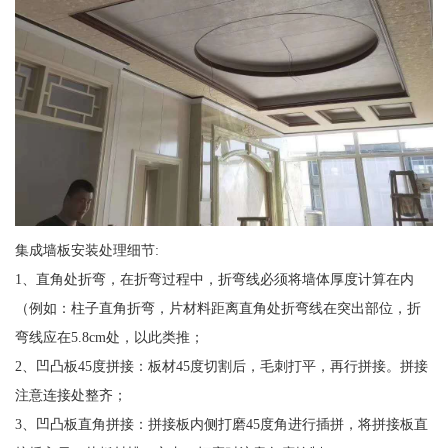
集成墙板安装处理细节:
1、直角处折弯，在折弯过程中，折弯线必须将墙体厚度计算在内
（例如：柱子直角折弯，片材料距离直角处折弯线在突出部位，折
弯线应在5.8cm处，以此类推；
2、凹凸板45度拼接：板材45度切割后，毛刺打平，再行拼接。拼接
注意连接处整齐；
3、凹凸板直角拼接：拼接板内侧打磨45度角进行插拼，将拼接板直