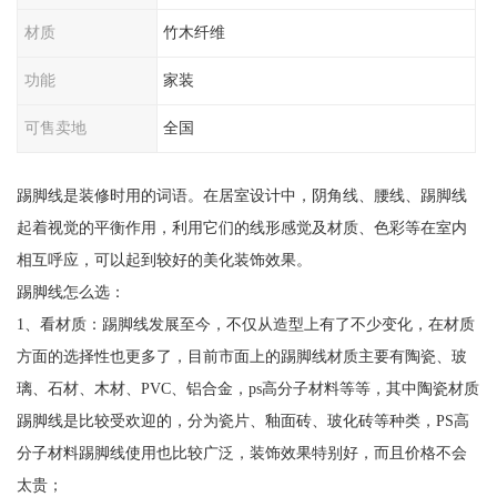
材质
竹木纤维
功能
家装
可售卖地
全国
踢脚线是装修时用的词语。在居室设计中，阴角线、腰线、踢脚线
起着视觉的平衡作用，利用它们的线形感觉及材质、色彩等在室内
相互呼应，可以起到较好的美化装饰效果。
踢脚线怎么选：
1、看材质：踢脚线发展至今，不仅从造型上有了不少变化，在材质
方面的选择性也更多了，目前市面上的踢脚线材质主要有陶瓷、玻
璃、石材、木材、PVC、铝合金，ps高分子材料等等，其中陶瓷材质
踢脚线是比较受欢迎的，分为瓷片、釉面砖、玻化砖等种类，PS高
分子材料踢脚线使用也比较广泛，装饰效果特别好，而且价格不会
太贵；