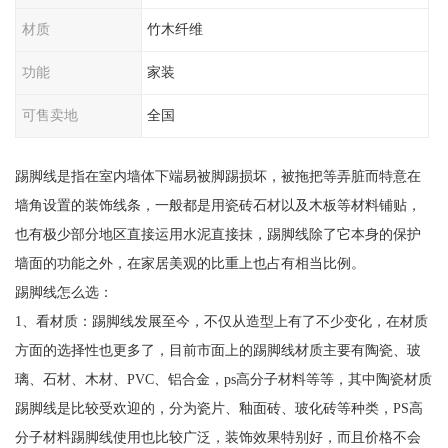
材质
竹木纤维
功能
家装
可售卖地
全国
踢脚线是指在室内墙体下端易被脚踢损坏，被拖把等弄脏而特意在
墙角设置的装饰线条，一般都是用瓷砖石材以及木板等材料铺贴，
也有极少部分地区直接运用水泥直接抹，踢脚线除了它本身的保护
墙面的功能之外，在家居美观的比重上也占有相当比例。
踢脚线怎么选：
1、看材质：踢脚线发展至今，不仅从造型上有了不少变化，在材质
方面的选择性也更多了，目前市面上的踢脚线材质主要有陶瓷、玻
璃、石材、木材、PVC、铝合金，ps高分子材料等等，其中陶瓷材质
踢脚线是比较受欢迎的，分为瓷片、釉面砖、玻化砖等种类，PS高
分子材料踢脚线使用也比较广泛，装饰效果特别好，而且价格不会