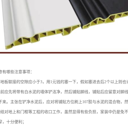
修有哪些注意事项：
与地板联接的空隙应小于3，用1元钱的塞一下，假如塞进去后2个以上则也
线前应先将带有白水泥的墙体铲洁净，然后铺贴脚线，铺贴后应留意对脚
下来。主张在铲净水泥后，应对将铺贴方位刷上107胶与水泥的混合物，
完结对地上和门框等工程的收口工作，虽然显得有些负担，家装中仍是免
窄，十分便利；