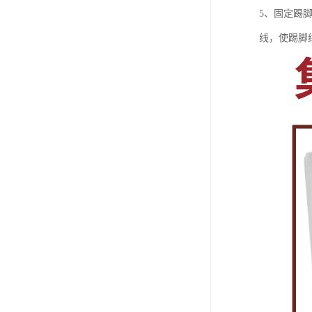
5、固定踢
线，使踢脚