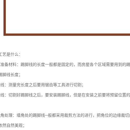
工艺是什么：
度准备材料：踢脚线的长度一般都是固定的，而房屋各个区域需要用到的
踢脚线长度；
脚线：测量完长度之后要用锯齿等工具进行切割；
脚线：切割好踢脚线之后，要安装踢脚线，但是在安装之前要将预留位置
边角处理：墙角处的踢脚线─般都采用裁剪方法的进行，把角位的边缘裁切
依然自然美观；