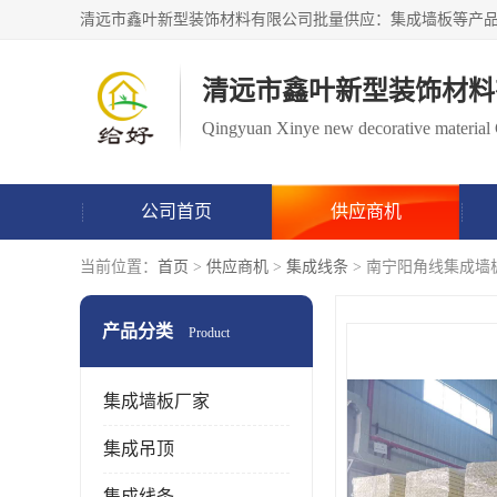
清远市鑫叶新型装饰材料
Qingyuan Xinye new decorative material 
公司首页
供应商机
当前位置：
首页
>
供应商机
>
集成线条
> 南宁阳角线集成墙
产品分类
Product
集成墙板厂家
集成吊顶
集成线条