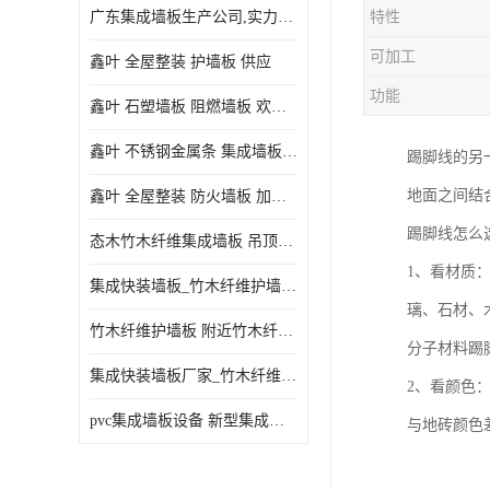
广东集成墙板生产公司,实力厂家-配送+设计+安装-没中间商
特性
可加工
鑫叶 全屋整装 护墙板 供应
功能
鑫叶 石塑墙板 阻燃墙板 欢迎选购
鑫叶 不锈钢金属条 集成墙板阴角线 欢迎选购
踢脚线的另
地面之间结
鑫叶 全屋整装 防火墙板 加工定制
踢脚线怎么
态木竹木纤维集成墙板 吊顶板材 扣板快装 护墙板
1、看材质
集成快装墙板_竹木纤维护墙板厂家_竹木纤维集成墙板厂家
璃、石材、
竹木纤维护墙板 附近竹木纤维集成墙板厂
分子材料踢
集成快装墙板厂家_竹木纤维护墙板厂家_竹木纤维集成墙板厂家
2、看颜色
pvc集成墙板设备 新型集成墙板 厂家供应
与地砖颜色