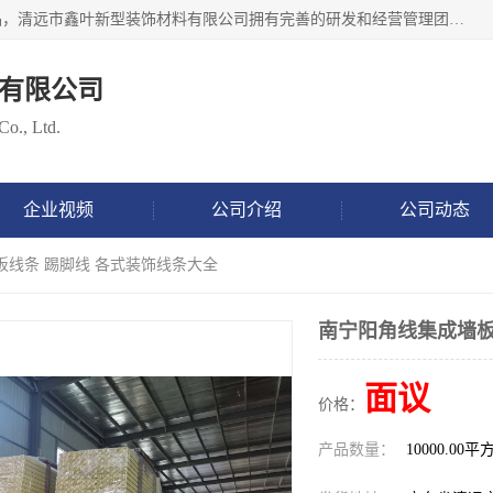
清远市鑫叶新型装饰材料有限公司批量供应：集成墙板等产品，清远市鑫叶新型装饰材料有限公司拥有完善的研发和经营管理团队，取得有70多项证书。不断让研发科技成果惠及全人类，用新材料保护自然资源，让人类生活居住健康与自然发展相和谐。全国统一热线电话：*。
有限公司
Co., Ltd.
企业视频
公司介绍
公司动态
板线条 踢脚线 各式装饰线条大全
南宁阳角线集成墙板
面议
价格：
产品数量：
10000.00平