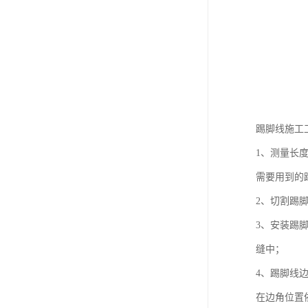
踢脚线施工
1、测量长
需要用到的
2、切割踢
3、安装踢
缝中；
4、踢脚线
在边角位置