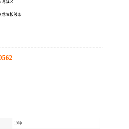
市清城区
集成墙板线条
0562
19种