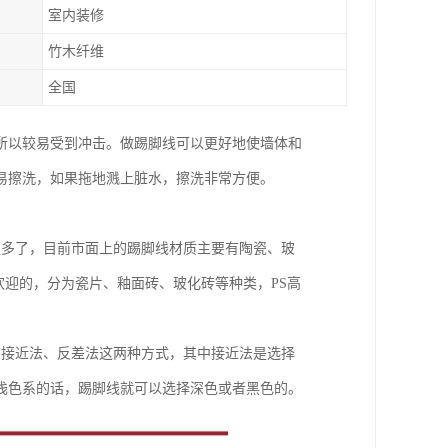
室内装修
竹木纤维
全国
所以较易受到冲击。做踢脚线可以更好地使墙体和
易擦洗，如果拖地溅上脏水，擦洗非常方便。
更多了，目前市面上的踢脚线材质主要有陶瓷、玻
欢迎的，分为瓷片、釉面砖、玻化砖等种类，PS高
有接近法、反差法这两种方式，其中接近法是选择
浅色系的话，踢脚线就可以选择深色或者黑色的。