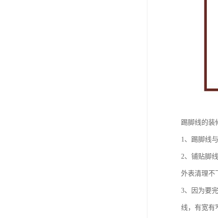
踢脚线的装
1、踢脚线
2、铺贴脚
外表清理不
3、因为要
线，有宽有