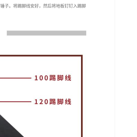
和锤子。将踢脚线安好，然后将地板钉钉入踢脚