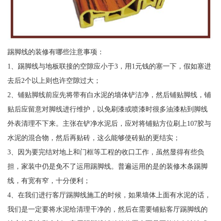
踢脚线的装修有哪些注意事项：
1、踢脚线与地板联接的空隙应小于3，用1元钱的塞一下，假如塞进
去后2个以上则也许空隙过大；
2、铺贴脚线前应先将带有白水泥的墙体铲洁净，然后铺贴脚线，铺
贴后应留意对脚线进行维护，以免刷漆或喷漆时很多油漆粘到脚线
外表清理不下来。主张在铲净水泥后，应对将铺贴方位刷上107胶与
水泥的混合物，然后再贴砖，这么能够使砖贴的更结实；
3、因为要完结对地上和门框等工程的收口工作，虽然显得有些负
担，家装中仍是免不了运用踢脚线。普遍运用的是的装修木条踢脚
线，有宽有窄，十分便利；
4、在我们进行客厅踢脚线施工的时候，如果墙体上面有水泥的话，
我们是一定要将水泥给清理干净的，然后在需要铺贴客厅踢脚线的