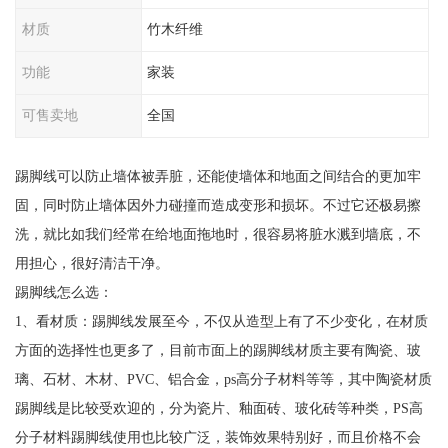
材质
竹木纤维
功能
家装
可售卖地
全国
踢脚线可以防止墙体被弄脏，还能使墙体和地面之间结合的更加牢
固，同时防止墙体因外力碰撞而造成变形和损坏。不过它还极易擦
洗，就比如我们经常在给地面拖地时，很容易将脏水溅到墙底，不
用担心，很好清洁干净。
踢脚线怎么选：
1、看材质：踢脚线发展至今，不仅从造型上有了不少变化，在材质
方面的选择性也更多了，目前市面上的踢脚线材质主要有陶瓷、玻
璃、石材、木材、PVC、铝合金，ps高分子材料等等，其中陶瓷材质
踢脚线是比较受欢迎的，分为瓷片、釉面砖、玻化砖等种类，PS高
分子材料踢脚线使用也比较广泛，装饰效果特别好，而且价格不会