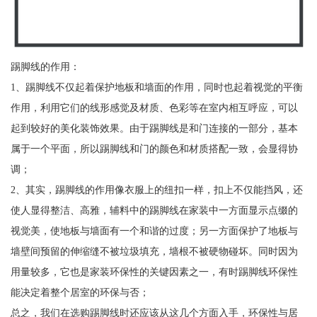
踢脚线的作用：
1、踢脚线不仅起着保护地板和墙面的作用，同时也起着视觉的平衡
作用，利用它们的线形感觉及材质、色彩等在室内相互呼应，可以
起到较好的美化装饰效果。由于踢脚线是和门连接的一部分，基本
属于一个平面，所以踢脚线和门的颜色和材质搭配一致，会显得协
调；
2、其实，踢脚线的作用像衣服上的纽扣一样，扣上不仅能挡风，还
使人显得整洁、高雅，辅料中的踢脚线在家装中一方面显示点缀的
视觉美，使地板与墙面有一个和谐的过度；另一方面保护了地板与
墙壁间预留的伸缩缝不被垃圾填充，墙根不被硬物碰坏。同时因为
用量较多，它也是家装环保性的关键因素之一，有时踢脚线环保性
能决定着整个居室的环保与否；
总之，我们在选购踢脚线时还应该从这几个方面入手，环保性与居